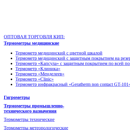
ОПТОВАЯ ТОРГОВЛЯ КИП:
Термометры медицинские
Термометр медицинский с цветной шкалой
Термометр медицинский с защитным покрытием на резе
Термометр «Капсула» с защитным покрытием по всей п
Термометр «Клиника»
Термометр «Менделеев»
Термометр «Clinic»
Термометр инфракрасный «Geratherm non contact GT-101
Гигрометры
Термометры промышленно-
технического назначения
Термометры технические
Термометры метеорологические