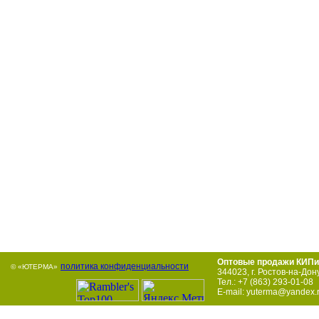
Оптовые продажи КИПи
политика конфиденциальности
© «ЮТЕРМА»
344023
,
г. Ростов-на-Дон
Тел.:
+7 (863) 293-01-08
E-mail:
yuterma@yandex.