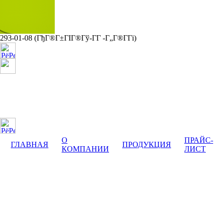
293-01-08
(ГђГ®Г±ГІГ®Гў-Г­Г -Г„Г®Г­Гі)
yuterma@yandex.ru
О
ПРАЙС-
ГЛАВНАЯ
ПРОДУКЦИЯ
КОМПАНИИ
ЛИСТ