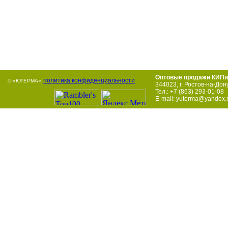
Оптовые продажи КИПи
политика конфиденциальности
© «ЮТЕРМА»
344023
,
г. Ростов-на-Дон
Тел.:
+7 (863) 293-01-08
E-mail:
yuterma@yandex.