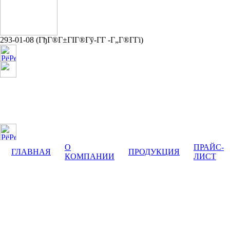
293-01-08
(ГђГ®Г±ГІГ®Гў-Г­Г -Г„Г®Г­Гі)
yuterma@yandex.ru
О
ПРАЙС-
ГЛАВНАЯ
ПРОДУКЦИЯ
КОМПАНИИ
ЛИСТ