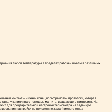
ержания любой температуры в пределах рабочей шкалы в различных
ельный контакт – нижний конец вольфрамовой проволоки, которая
 по каналу капилляра с помощью магнита, вращающего микровинт. На
лужит для предварительной настройки термометра на заданную
ектирования настройки по положению жала (нижнего конца