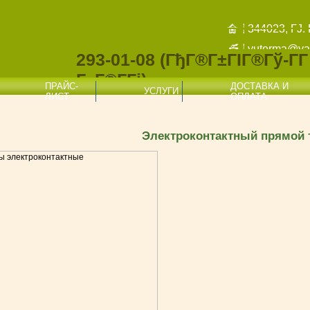
344023, ГЈ. 
yuterma@ya
293-01-08
(ГђГ®Г±ГІГ®Гў-Г­Г 
Г„Г®Г­Гі)
ПРАЙС-
ДОСТАВКА И
УСЛУГИ
ЛИСТ
ОПЛАТА
Электроконтактный прямой