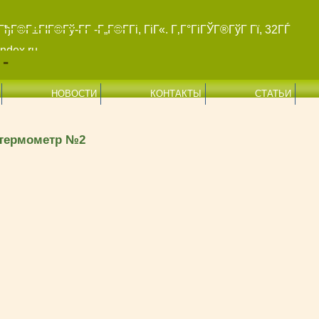
ГђГ®Г±ГІГ®Гў-Г­Г -Г„Г®Г­Гі, ГіГ«. Г‚Г°ГіГЎГ®ГўГ Гї, 32ГЃ
ndex.ru
-
НОВОСТИ
КОНТАКТЫ
СТАТЬИ
 термометр №2