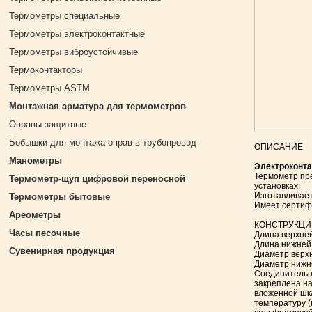
Термометры специальные
Термометры электроконтактные
Термометры виброустойчивые
Термоконтакторы
Термометры ASTM
Монтажная арматура для термометров
Оправы защитные
Бобышки для монтажа оправ в трубопровод
ОПИСАHИЕ
Манометры
Электроконта
Термометр пр
Термометр-щуп цифровой переносной
установках.
Изготавливает
Термометры бытовые
Имеет сертифи
Ареометры
КОНСТРУКЦИ
Часы песочные
Длина верхней
Длина нижней 
Сувенирная продукция
Диаметр верхн
Диаметр нижне
Соединительны
закреплена на
вложенной шка
температуру (