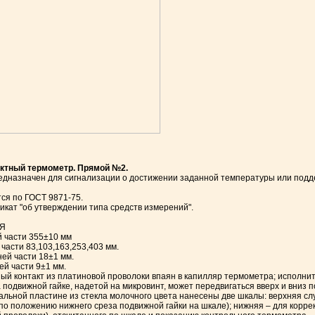
ктный термометр. Прямой №2.
едназначен для сигнализации о достижении заданной температуры или подд
ся по ГОСТ 9871-75.
кат "об утверждении типа средств измерений".
Я
 части 355±10 мм
части 83,103,163,253,403 мм.
ей части 18±1 мм.
й части 9±1 мм.
й контакт из платиновой проволоки впаян в капилляр термометра; исполнит
 подвижной гайке, надетой на микровинт, может передвигаться вверх и вниз
льной пластине из стекла молочного цвета нанесены две шкалы: верхняя с
по положению нижнего среза подвижной гайки на шкале); нижняя – для корр