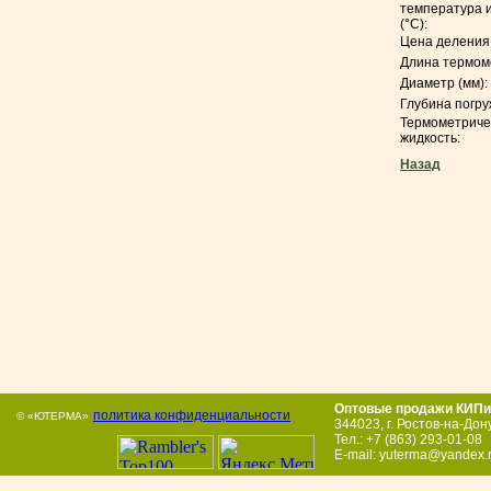
температура 
(°С):
Цена деления 
Длина термоме
Диаметр (мм):
Глубина погру
Термометриче
жидкость:
Назад
Оптовые продажи КИПи
политика конфиденциальности
© «ЮТЕРМА»
344023
,
г. Ростов-на-Дон
Тел.:
+7 (863) 293-01-08
E-mail:
yuterma@yandex.