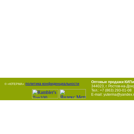
Оптовые продажи КИПи
политика конфиденциальности
© «ЮТЕРМА»
344023
,
г. Ростов-на-Дон
Тел.:
+7 (863) 293-01-08
E-mail:
yuterma@yandex.