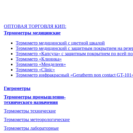
ОПТОВАЯ ТОРГОВЛЯ КИП:
Термометры медицинские
Термометр медицинский с цветной шкалой
Термометр медицинский с защитным покрытием на резе
Термометр «Капсула» с защитным покрытием по всей п
Термометр «Клиника»
Термометр «Менделеев»
Термометр «Clinic»
Термометр инфракрасный «Geratherm non contact GT-101
Гигрометры
Термометры промышленно-
технического назначения
Термометры технические
Термометры метеорологические
Термометры лабораторные