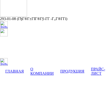
293-01-08
(ГђГ®Г±ГІГ®Гў-Г­Г -Г„Г®Г­Гі)
yuterma@yandex.ru
О
ПРАЙС-
ГЛАВНАЯ
ПРОДУКЦИЯ
КОМПАНИИ
ЛИСТ