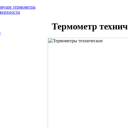
рвуаре термометра
оверхности
Термометр технич
»