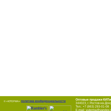
Оптовые продажи КИПи
политика конфиденциальности
© «ЮТЕРМА»
344023
,
г. Ростов-на-Дон
Тел.:
+7 (863) 293-01-08
E-mail:
yuterma@yandex.