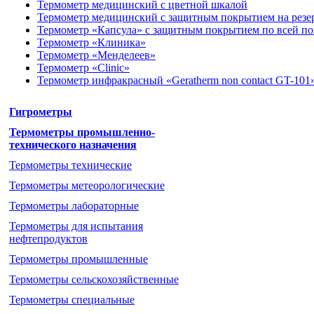
Термометр медицинский с цветной шкалой
Термометр медицинский с защитным покрытием на резе
Термометр «Капсула» с защитным покрытием по всей п
Термометр «Клиника»
Термометр «Менделеев»
Термометр «Clinic»
Термометр инфракрасный «Geratherm non contact GT-101
Гигрометры
Термометры промышленно-
технического назначения
Термометры технические
Термометры метеорологические
Термометры лабораторные
Термометры для испытания
нефтепродуктов
Термометры промышленные
Термометры cельскохозяйственные
Термометры специальные