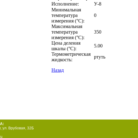
Исполнение:
У-8
Минимальная
температура
0
измерения (°С):
Максимальная
температура
350
измерения (°С):
Цена деления
5.00
шкалы (°С):
Термометрическая
ртуть
жидкость:
Назад
А:
у
,
ул. Врубовая, 32Б
ru