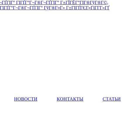
Ј. ГђГ®Г±ГІГ®Гў-Г­Г -Г„Г®Г­Гі, ГіГ«. Г‚Г°ГіГЎГ®ГўГ Гї, 32ГЃ
НОВОСТИ
КОНТАКТЫ
СТАТЬИ