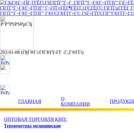
293-01-08
(ГђГ®Г±ГІГ®Гў-Г­Г -Г„Г®Г­Гі)
yuterma@yandex.ru
О
ГЛАВНАЯ
ПРОДУКЦ
КОМПАНИИ
ОПТОВАЯ ТОРГОВЛЯ КИП:
Термометры медицинские