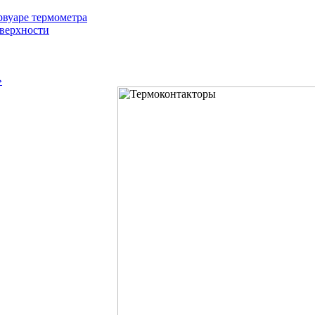
рвуаре термометра
оверхности
»