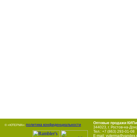
Оптовые продажи КИПи
политика конфиденциальности
© «ЮТЕРМА»
344023
,
г. Ростов-на-Дон
Тел.:
+7 (863) 293-01-08
E-mail:
yuterma@yandex.