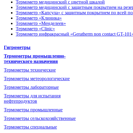
Термометр медицинский с цветной шкалой
Термометр медицинский с защитным покрытием на резе
Термометр «Капсула» с защитным покрытием по всей п
Термометр «Клиника»
Термометр «Менделеев»
Термометр «Clinic»
Термометр инфракрасный «Geratherm non contact GT-101
Гигрометры
Термометры промышленно-
технического назначения
Термометры технические
Термометры метеорологические
Термометры лабораторные
Термометры для испытания
нефтепродуктов
Термометры промышленные
Термометры cельскохозяйственные
Термометры специальные