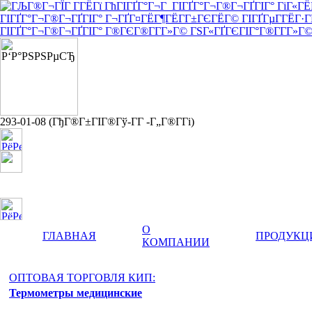
293-01-08
(ГђГ®Г±ГІГ®Гў-Г­Г -Г„Г®Г­Гі)
yuterma@yandex.ru
О
ГЛАВНАЯ
ПРОДУКЦ
КОМПАНИИ
ОПТОВАЯ ТОРГОВЛЯ КИП:
Термометры медицинские