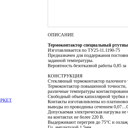
ОПИСАHИЕ
Термоконтактор специальный ртутный
Изготавливается по ТУ25-11.1190-75
Предназначен для поддержания постоян
заданной температуры.
Вероятность безотказной работы 0,85 за
КОНСТРУКЦИЯ
Стеклянный термоконтактор палочного 
Термоконтактор повышенной точности, 
различные температуры контактирования
Свободный объем капиллярной трубки н
АРКЕТ
Контакты изготавливлены из платиново
выводы из проводника сечением 0,07…0,
Допускаемая электрическая нагрузка не 
на контактах не более 220 В.
Выдерживают перегрев до 75°С и охлаж
Гц, амплитудой 1,5мм