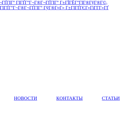
Ј. ГђГ®Г±ГІГ®Гў-Г­Г -Г„Г®Г­Гі, ГіГ«. Г‚Г°ГіГЎГ®ГўГ Гї, 32ГЃ
НОВОСТИ
КОНТАКТЫ
СТАТЬИ